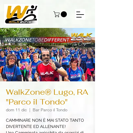
WalkZone® Lugo, RA
"Parco il Tondo"
dom 11 dic
  |  
Bar Parco il Tondo
CAMMINARE NON È MAI STATO TANTO
DIVERTENTE ED ALLENANTE!
Una Camminata arricchita da esercizi di