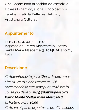
Una Camminata arricchita da esercizi di
Fitness Dinamico, svolta lungo percorsi
caratterizzati da Bellezze Naturali,
Artistiche e Culturali!
Appuntamento
17 mar 2024, 09:30 – 11:00
Ingresso del Parco Montestella, Piazza
Santa Maria Nascente, 3, 20148 Milano MI,
Italia
Descrizione
❏ Appuntamento per il Check-in alle ore 
 in 
Piazza Santa Maria Nascente - 
 (si 
raccomanda la massima puntualità per la 
consegna delle cuffie);
9:30
all'ingresso del 
Parco Monte Stella
Fronte Metro QT8
❏ Partenza ore 
;
10:00
❏ Arrivo al punto di partenza ore 
 Circa);
11:15